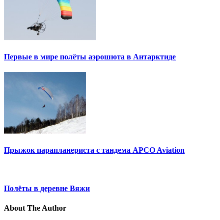
Первые в мире полёты аэрошюта в Антарктиде
Прыжок парапланериста с тандема APCO Aviation
Полёты в деревне Вяжи
About The Author